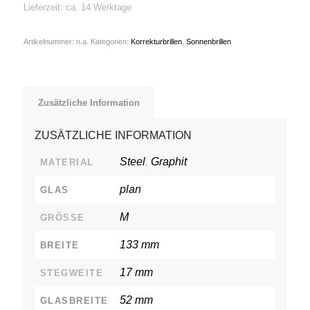
Lieferzeit: ca. 14 Werktage
Artikelnummer:
n.a.
Kategorien:
Korrekturbrillen
,
Sonnenbrillen
Zusätzliche Information
ZUSÄTZLICHE INFORMATION
Steel
,
Graphit
MATERIAL
plan
GLAS
M
GRÖSSE
133 mm
BREITE
17 mm
STEGWEITE
52 mm
GLASBREITE